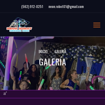
(562) 912-0251
neon.robot01@gmail.com
INICIO
GALERÍA
GALERÍA
"Transforma tu E